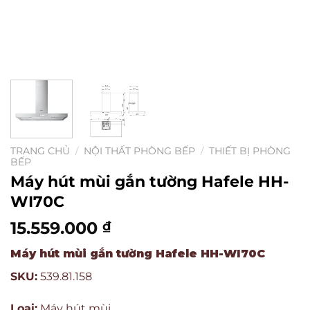
TRANG CHỦ
/
NỘI THẤT PHÒNG BẾP
/
THIẾT BỊ PHÒNG
BẾP
Máy hút mùi gắn tường Hafele HH-
WI70C
15.559.000
₫
Máy hút mùi gắn tường Hafele HH-WI70C
SKU:
539.81.158
Loại:
Máy hút mùi