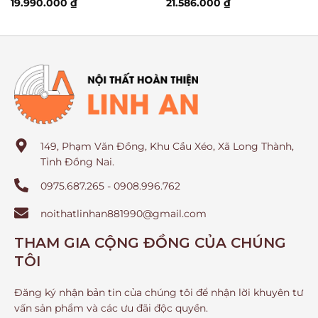
19.990.000
₫
21.586.000
₫
149, Phạm Văn Đồng, Khu Cầu Xéo, Xã Long Thành,
Tỉnh Đồng Nai.
0975.687.265 - 0908.996.762
noithatlinhan881990@gmail.com
THAM GIA CỘNG ĐỒNG CỦA CHÚNG
TÔI
Đăng ký nhận bản tin của chúng tôi để nhận lời khuyên tư
vấn sản phẩm và các ưu đãi độc quyền.