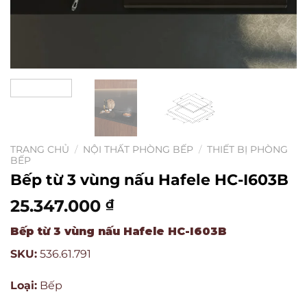
TRANG CHỦ
/
NỘI THẤT PHÒNG BẾP
/
THIẾT BỊ PHÒNG
BẾP
Bếp từ 3 vùng nấu Hafele HC-I603B
25.347.000
₫
Bếp từ 3 vùng nấu Hafele HC-I603B
SKU:
536.61.791
Loại:
Bếp