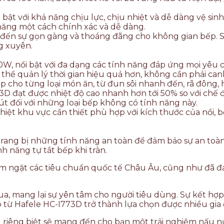
bật với khả năng chịu lực, chịu nhiệt và dễ dàng vệ sinh
năng một cách chính xác và dễ dàng.
g đến sự gọn gàng và thoáng đãng cho không gian bếp. S
g xuyên.
00W, nổi bật với đa dạng các tính năng đáp ứng mọi yêu
thể quản lý thời gian hiệu quả hơn, không cần phải can
p cho từng loại món ăn, từ đun sôi nhanh đến, rã đông, 
3D đạt được nhiệt độ cao nhanh hơn tới 50% so với chế
hút đối với những loại bếp không có tính năng này.
iệt khu vực cần thiết phù hợp với kích thước của nồi, b
rang bị những tính năng an toàn để đảm bảo sự an toàn 
nh năng tự tắt bếp khi tràn.
m ngặt các tiêu chuẩn quốc tế Châu Âu, cũng như đã đ
 mang lại sự yên tâm cho người tiêu dùng. Sự kết hợp g
ếp từ Hafele HC-I773D trở thành lựa chọn được nhiều gia 
riêng biệt sẽ mang đến cho bạn một trải nghiệm nấu nướn