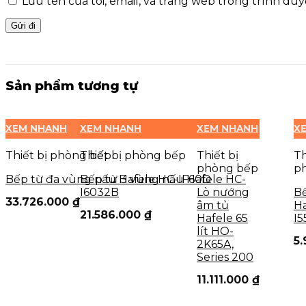
Lưu tên của tôi, email, và trang web trong trình duyệ
Sản phẩm tương tự
XEM NHANH
XEM NHANH
XEM NHANH
X
Thiết bị phòng bếp
Thiết bị phòng bếp
Thiết bị
Th
phòng bếp
p
Bếp từ đa vùng nấu Hafele HC-IF60D
Bếp từ 3 vùng nấu Hafele HC-
I6032B
Lò nướng
Bế
33.726.000
₫
âm tủ
Ha
21.586.000
₫
Hafele 65
I5
lít HO-
5
2K65A,
Series 200
11.111.000
₫