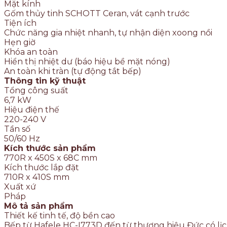
Mặt kính
Gốm thủy tinh SCHOTT Ceran, vát cạnh trước
Tiện ích
Chức năng gia nhiệt nhanh, tự nhận diện xoong nồi
Hẹn giờ
Khóa an toàn
Hiển thị nhiệt dư (báo hiệu bề mặt nóng)
An toàn khi tràn (tự động tắt bếp)
Thông tin kỹ thuật
Tổng công suất
6,7 kW
Hiệu điện thế
220-240 V
Tần số
50/60 Hz
Kích thước sản phẩm
770R x 450S x 68C mm
Kích thước lắp đặt
710R x 410S mm
Xuất xứ
Pháp
Mô tả sản phẩm
Thiết kế tinh tế, độ bền cao
Bếp từ Hafele HC-I773D đến từ thương hiệu Đức có lịch