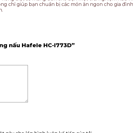
hông chỉ giúp bạn chuẩn bị các món ăn ngon cho gia đ
h.
vùng nấu Hafele HC-I773D”