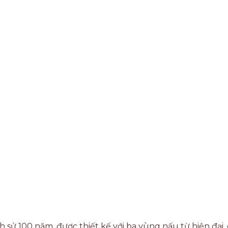
 sử 100 năm, được thiết kế với ba vùng nấu từ hiện đại,