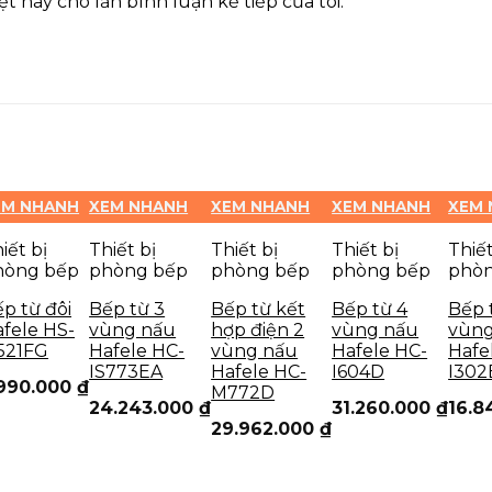
t này cho lần bình luận kế tiếp của tôi.
EM NHANH
XEM NHANH
XEM NHANH
XEM NHANH
XEM
iết bị
Thiết bị
Thiết bị
Thiết bị
Thiết
hòng bếp
phòng bếp
phòng bếp
phòng bếp
phò
p từ đôi
Bếp từ 3
Bếp từ kết
Bếp từ 4
Bếp 
fele HS-
vùng nấu
hợp điện 2
vùng nấu
vùng
521FG
Hafele HC-
vùng nấu
Hafele HC-
Hafe
IS773EA
Hafele HC-
I604D
I302
.990.000
₫
M772D
24.243.000
₫
31.260.000
₫
16.8
29.962.000
₫