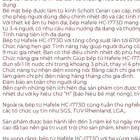
dụng.
Bề mặt bếp được làm từ kính Schott Ceran cao cấp, nổi 
cho phép người dùng điều chỉnh nhiệt độ và các tính 
Với thiết kế âm tủ hiện đại, bếp Hafele HC-I773D man
từ 3-4 người, có nhu cầu nấu nướng đa dạng và thườn
Tính năng tiện ích đa dạng
Bếp từ Hafele HC-I773D với tổng công suất lên tới 67
Chức năng hẹn giờ: Tính năng này giúp người dùng có 
9 mức gia nhiệt: Bạn có thể điều chỉnh nhiệt độ phù hợ
Chức năng gia nhiệt nhanh: Giúp bếp từ Hafele HC-I77
đun sôi 1 lít nước chỉ trong khoảng 3 phút, thay vì 6 p
Chức năng tự nhận diện xoong nồi: Bằng cách chỉ gia nh
làm giảm chi phí điện năng hàng tháng cho gia đình.
Đảm bảo an toàn cho người dùng
Bên cạnh những tiện ích hiện đại, sản phẩm còn được t
nhiệt dư với ký hiệu chữ “H” (báo hiệu bề mặt nóng), tí
Ngoài ra, bếp từ Hafele HC-I773D cũng tuân thủ nghiê
các tổ chức uy tín như SGS, TUV Rheinland, LGA,..
Sản phẩm được bảo hành lên đến 3 năm kể từ ngày mua,
cao đã tạo nên giá trị vượt trội cho sản phẩm, khiến b
Hy vọng rằng, bếp từ Hafele HC-I773D với ba vùng nấu 