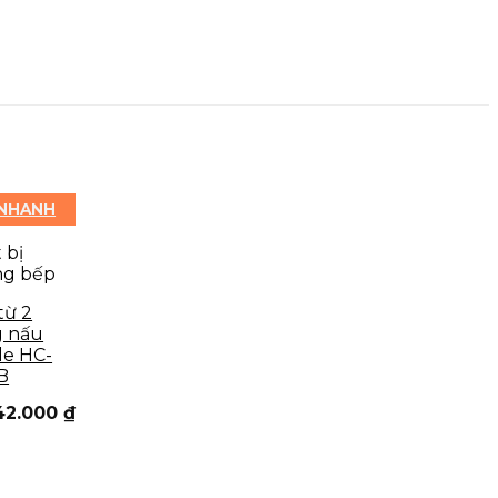
 NHANH
 bị
ng bếp
từ 2
 nấu
le HC-
B
42.000
₫