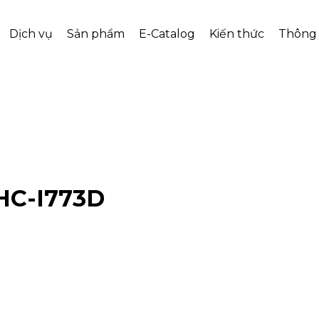
Dịch vụ
Sản phẩm
E-Catalog
Kiến thức
Thông 
 HC-I773D