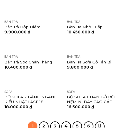
BÀN TRÀ
BÀN TRÀ
Bàn Trà Hộp Diêm
Bàn Trà Nhỏ 1 Cặp
9.900.000
₫
10.450.000
₫
BÀN TRÀ
BÀN TRÀ
Bàn Trà Sọc Chân Thẳng
Bàn Trà Sofa Gỗ Tần Bì
10.400.000
₫
9.800.000
₫
SOFA
SOFA
BỘ SOFA 2 BĂNG NGANG
BỘ SOFA CHÂN GỖ BỌC
KIỂU NHẬT LASF 18
NỆM NỈ DÀY CAO CẤP
18.000.000
₫
16.500.000
₫
1
2
3
4
5
6