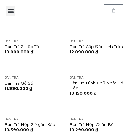
Trang chủ
Sản phẩm
E-Catalog
Kiến thức
Thông tin
Chính sách
BÀN TRÀ
BÀN TRÀ
Bàn Trà 2 Hộc Tủ
Bàn Trà Cặp Đôi Hình Tròn
10.000.000
₫
12.090.000
₫
BÀN TRÀ
BÀN TRÀ
Bàn Trà Hình Chữ Nhật Có
Bàn Trà Gỗ Sồi
Hộc
11.990.000
₫
10.150.000
₫
BÀN TRÀ
BÀN TRÀ
Bàn Trà Hộp 2 Ngăn Kéo
Bàn Trà Hộp Chân Bè
10.390.000
₫
10.290.000
₫