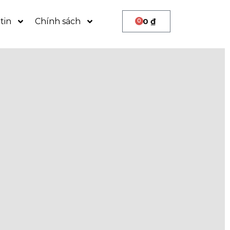
tin
Chính sách
0
₫
0