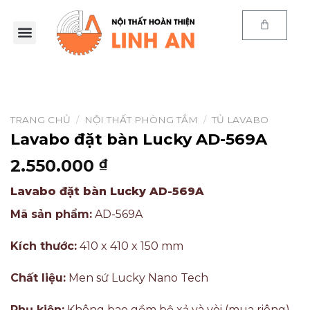
Trang chủ
Sản phẩm
E-Catalog
Kiến thức
Thông tin
Chính sách
TRANG CHỦ
/
NỘI THẤT PHÒNG TẮM
/
TỦ LAVABO
Lavabo đặt bàn Lucky AD-569A
2.550.000
₫
Lavabo đặt bàn Lucky AD-569A
Mã sản phẩm:
AD-569A
Kích thước:
410 x 410 x 150 mm
Chất liệu:
Men sứ Lucky Nano Tech
Phụ kiện:
Không bao gồm bộ xả và vòi (mua riêng).