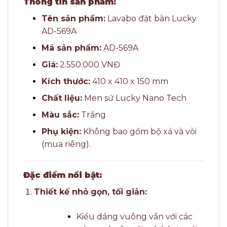
Thông tin sản phẩm:
Tên sản phẩm:
Lavabo đặt bàn Lucky
AD-569A
Mã sản phẩm:
AD-569A
Giá:
2.550.000 VNĐ
Kích thước:
410 x 410 x 150 mm
Chất liệu:
Men sứ Lucky Nano Tech
Màu sắc:
Trắng
Phụ kiện:
Không bao gồm bộ xả và vòi
(mua riêng).
Đặc điểm nổi bật:
Thiết kế nhỏ gọn, tối giản:
Kiểu dáng vuông vắn với các