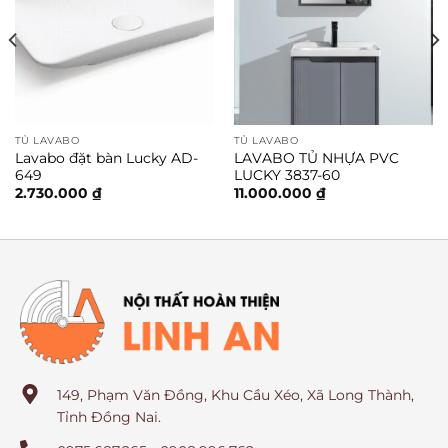
TỦ LAVABO
TỦ LAVABO
Lavabo đặt bàn Lucky AD-
LAVABO TỦ NHỰA PVC
649
LUCKY 3837-60
2.730.000
₫
11.000.000
₫
149, Phạm Văn Đồng, Khu Cầu Xéo, Xã Long Thành,
Tỉnh Đồng Nai.