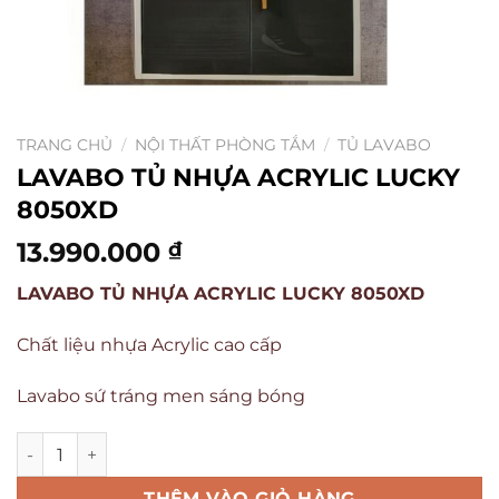
TRANG CHỦ
/
NỘI THẤT PHÒNG TẮM
/
TỦ LAVABO
LAVABO TỦ NHỰA ACRYLIC LUCKY
8050XD
13.990.000
₫
LAVABO TỦ NHỰA ACRYLIC LUCKY 8050XD
Chất liệu nhựa Acrylic cao cấp
Lavabo sứ tráng men sáng bóng
THÊM VÀO GIỎ HÀNG