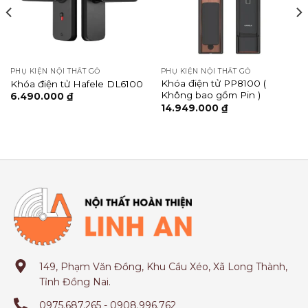
PHỤ KIỆN NỘI THẤT GỖ
PHỤ KIỆN NỘI THẤT GỖ
Khóa điện tử PP8100 (
Khóa điện tử Hafele DL6100
Không bao gồm Pin )
6.490.000
₫
14.949.000
₫
149, Phạm Văn Đồng, Khu Cầu Xéo, Xã Long Thành,
Tỉnh Đồng Nai.
0975.687.265 - 0908.996.762