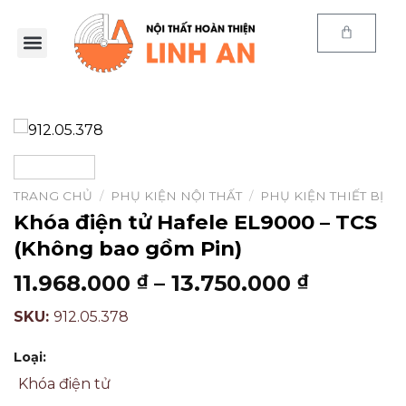
Trang chủ
Sản phẩm
E-Catalog
Kiến thức
Thông tin
Chính sách
TRANG CHỦ
/
PHỤ KIỆN NỘI THẤT
/
PHỤ KIỆN THIẾT BỊ
Khóa điện tử Hafele EL9000 – TCS
(Không bao gồm Pin)
11.968.000
–
13.750.000
₫
₫
SKU:
912.05.378
Loại:
Khóa điện tử