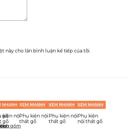
t này cho lần bình luận kế tiếp của tôi.
M NHANH
XEM NHANH
XEM NHANH
XEM NHANH
t gỗ
 kiện nội
Phụ kiện nội
Phụ kiện nội
Phụ kiện
t gỗ
thất gỗ
thất gỗ
nội thất gỗ
g bao gồm
kính
ele