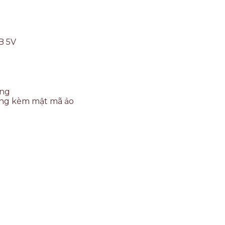
B 5V
ùng
ụng kèm mật mã ảo