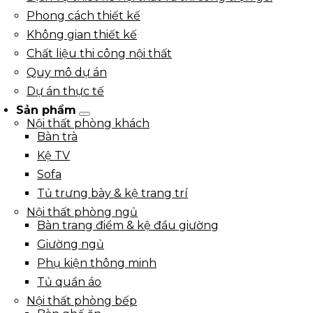
Phong cách thiết kế
Không gian thiết kế
Chất liệu thi công nội thất
Quy mô dự án
Dự án thực tế
Sản phẩm
Nội thất phòng khách
Bàn trà
Kệ TV
Sofa
Tủ trưng bày & kệ trang trí
Nội thất phòng ngủ
Bàn trang điểm & kệ đầu giường
Giường ngủ
Phụ kiện thông minh
Tủ quần áo
Nội thất phòng bếp