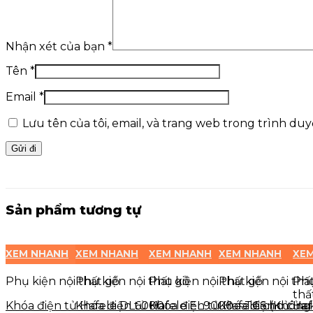
Nhận xét của bạn
*
Tên
*
Email
*
Lưu tên của tôi, email, và trang web trong trình duyệ
Sản phẩm tương tự
XEM NHANH
XEM NHANH
XEM NHANH
XEM NHANH
XE
Phụ kiện nội thất gỗ
Phụ kiện nội thất gỗ
Phụ kiện nội thất gỗ
Phụ kiện nội thấ
Phụ
thấ
Khóa điện tử Hafele DL6000
Khóa điện tử Hafele EL9000 – TCS (Khôn
Khóa điện tử Hafele cho cửa 
Khóa điện tử Haf