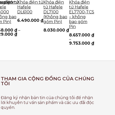
ao gồm
bao gồm
a điện tử
Khóa điện tử
Khóa điện
Khóa điện
ele
Hafele
tử Hafele
tử Hafele
8000
DL6100
DL7100
EL7700-TCS
ông bao
(Không bao
– không
6.490.000
₫
 Pin)
gồm Pin)
bao gồm
Pin
68.000
₫
–
8.030.000
₫
29.000
₫
8.657.000
₫
–
9.753.000
₫
THAM GIA CỘNG ĐỒNG CỦA CHÚNG
TÔI
Đăng ký nhận bản tin của chúng tôi để nhận
lời khuyên tư vấn sản phẩm và các ưu đãi độc
quyền.