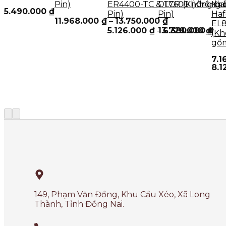
Pin)
ER4400-TC & TCR (Không b
DL7600 (Không 
Khó
5.490.000
₫
Pin)
Pin)
Haf
11.968.000
₫
–
13.750.000
₫
EL
5.126.000
₫
–
13.728.000
6.380.000
₫
₫
(Kh
gồm
7.1
8.1
149, Phạm Văn Đồng, Khu Cầu Xéo, Xã Long
Thành, Tỉnh Đồng Nai.