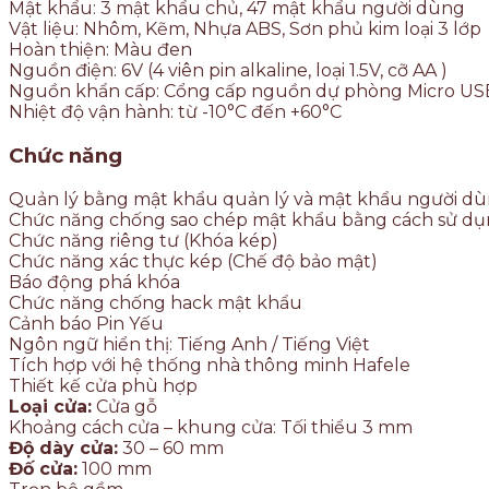
Mật khẩu: 3 mật khẩu chủ, 47 mật khẩu người dùng
Vật liệu: Nhôm, Kẽm, Nhựa ABS, Sơn phủ kim loại 3 lớp
Hoàn thiện: Màu đen
Nguồn điện: 6V (4 viên pin alkaline, loại 1.5V, cỡ AA )
Nguồn khẩn cấp: Cổng cấp nguồn dự phòng Micro US
Nhiệt độ vận hành: từ -10°C đến +60°C
Chức năng
Quản lý bằng mật khẩu quản lý và mật khẩu người d
Chức năng chống sao chép mật khẩu bằng cách sử d
Chức năng riêng tư (Khóa kép)
Chức năng xác thực kép (Chế độ bảo mật)
Báo động phá khóa
Chức năng chống hack mật khẩu
Cảnh báo Pin Yếu
Ngôn ngữ hiển thị: Tiếng Anh / Tiếng Việt
Tích hợp với hệ thống nhà thông minh Hafele
Thiết kế cửa phù hợp
Loại cửa:
Cửa gỗ
Khoảng cách cửa – khung cửa: Tối thiểu 3 mm
Độ dày cửa:
30 – 60 mm
Đố cửa:
100 mm