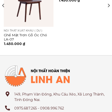
1.450.000
₫
NỘI THẤT XUẤT KHẨU ( DƯ )
Ghế Mặt Trơn Gỗ Óc Chó
LA-07
1.450.000
₫
149, Phạm Văn Đồng, Khu Cầu Xéo, Xã Long Thành,
Tỉnh Đồng Nai.
0975.687.265 - 0908.996.762