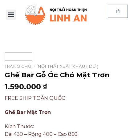
TRANG CHỦ
/
NỘI THẤT XUẤT KHẨU ( DƯ )
Ghế Bar Gỗ Óc Chó Mặt Trơn
1.590.000
₫
FREE SHIP TOÀN QUỐC
Ghế Bar Mặt Trơn
Kích Thước:
Dài 430 – Rộng 400 – Cao 860