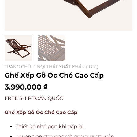
TRANG CHỦ
/
NỘI THẤT XUẤT KHẨU ( DƯ )
Ghế Xếp Gỗ Óc Chó Cao Cấp
3.990.000
₫
FREE SHIP TOÀN QUỐC
Ghế Xếp Gỗ Óc Chó Cao Cấp
Thiết kế nhỏ gọn khi gấp lại.
Thuận tiện cho việc cất giữ và di chuyển.