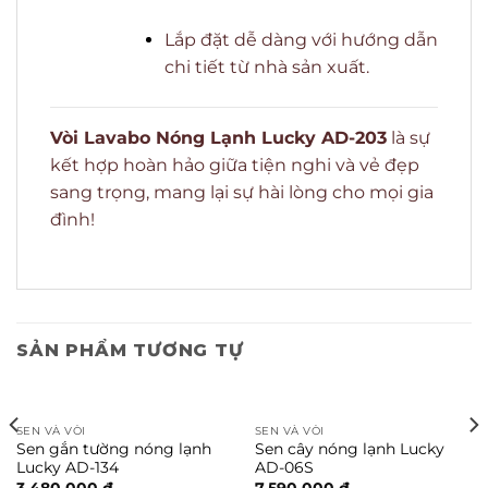
Lắp đặt dễ dàng với hướng dẫn
chi tiết từ nhà sản xuất.
Vòi Lavabo Nóng Lạnh Lucky AD-203
là sự
kết hợp hoàn hảo giữa tiện nghi và vẻ đẹp
sang trọng, mang lại sự hài lòng cho mọi gia
đình!
SẢN PHẨM TƯƠNG TỰ
SEN VÀ VÒI
SEN VÀ VÒI
Sen gắn tường nóng lạnh
Sen cây nóng lạnh Lucky
Lucky AD-134
AD-06S
3.480.000
₫
7.590.000
₫