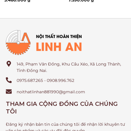
149, Phạm Văn Đồng, Khu Cầu Xéo, Xã Long Thành,
Tỉnh Đồng Nai.
0975.687.265 - 0908.996.762
noithatlinhan881990@gmail.com
THAM GIA CỘNG ĐỒNG CỦA CHÚNG
TÔI
Đăng ký nhận bản tin của chúng tôi để nhận lời khuyên tư
vấn sản phẩm và các ưu đãi độc quyền.