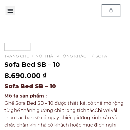
Trang chủ
Sản phẩm
E-Catalog
Kiến thức
Thông tin
Chính sách
TRANG CHỦ
/
NỘI THẤT PHÒNG KHÁCH
/
SOFA
Sofa Bed SB – 10
8.690.000
₫
Sofa Bed SB – 10
Mô tả sản phẩm :
Ghế Sofa Bed SB – 10 được thiết kế, có thể mở rộng
từ ghế thành giường chỉ trong tích tắc
Chỉ với vài
thao tác bạn sẽ có ngay chiếc giường xinh xắn và
chắc chắn khi nhà có khách hoặc mục đích nghỉ