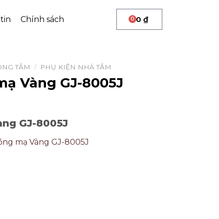
tin
Chính sách
0
₫
0
ÒNG TẮM
/
PHỤ KIỆN NHÀ TẮM
mạ Vàng GJ-8005J
àng GJ-8005J
ồng mạ Vàng GJ-8005J