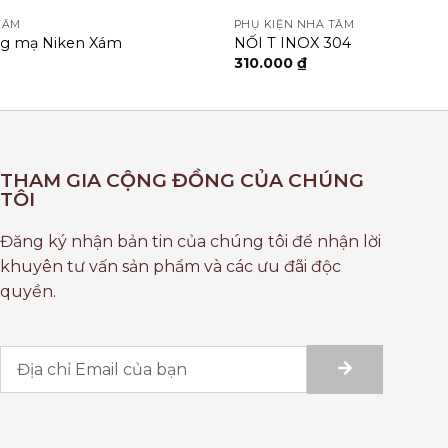
TẮM
PHỤ KIỆN NHÀ TẮM
ng mạ Niken Xám
NỐI T INOX 304
310.000
₫
THAM GIA CỘNG ĐỒNG CỦA CHÚNG
TÔI
Đăng ký nhận bản tin của chúng tôi để nhận lời
khuyên tư vấn sản phẩm và các ưu đãi độc
quyền.