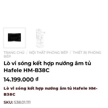
TRANG CHỦ
/
NỘI THẤT PHÒNG BẾP
/
THIẾT BỊ PHÒNG
BẾP
Lò vi sóng kết hợp nướng âm tủ
Hafele HM-B38C
14.199.000
₫
Lò vi sóng kết hợp nướng âm tủ Hafele HM-
B38C
SKU:
538.01.111