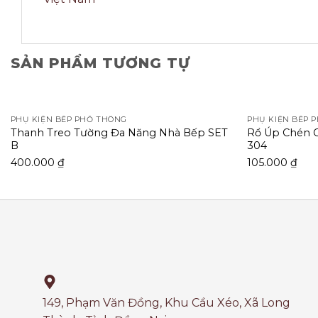
SẢN PHẨM TƯƠNG TỰ
PHỤ KIỆN BẾP PHỔ THÔNG
PHỤ KIỆN BẾP 
Thanh Treo Tường Đa Năng Nhà Bếp SET
Rổ Úp Chén G
B
304
400.000
₫
105.000
₫
149, Phạm Văn Đồng, Khu Cầu Xéo, Xã Long