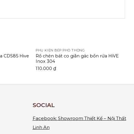
PHỤ KIỆN BẾP PHỔ THÔNG
a CDS85 Hive
Rổ chén bát co giãn gác bồn rửa HiVE
Inox 304
110.000
₫
SOCIAL
Facebook:
Showroom Thiết Kế – Nội Thất
Linh An