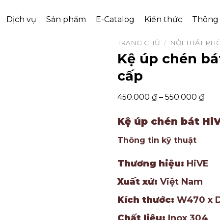
Dịch vụ
Sản phẩm
E-Catalog
Kiến thức
Thông 
TRANG CHỦ
/
NỘI THẤT PH
Kệ úp chén bá
cấp
450.000
₫
–
550.000
₫
Kệ úp chén bát Hi
Thông tin kỹ thuật
Thương hiệu:
HiVE
Xuất xứ:
Việt Nam
Kích thước:
W470 x D
Chất liệu:
Inox 304