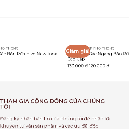
PHỔ THÔNG
PHỤ KIỆN BẾP PHỔ THÔNG
Giảm giá!
ác Bồn Rửa Hive New Inox
Rổ Để Đồ Gác Ngang Bồn Rử
Cao Cấp
133.000
₫
120.000
₫
THAM GIA CỘNG ĐỒNG CỦA CHÚNG
TÔI
Đăng ký nhận bản tin của chúng tôi để nhận lời
khuyên tư vấn sản phẩm và các ưu đãi độc