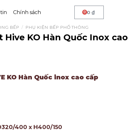
tin
Chính sách
0
₫
0
ÒNG BẾP
/
PHỤ KIỆN BẾP PHỔ THÔNG
t Hive KO Hàn Quốc Inox cao
VE KO Hàn Quốc inox cao cấp
320/400 x H400/150