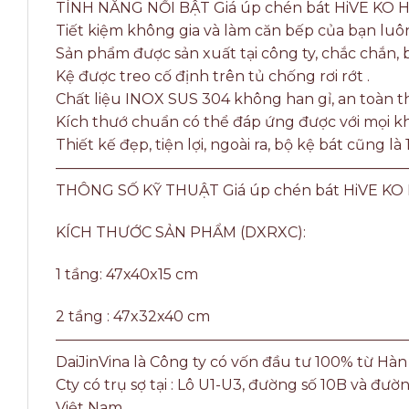
TÍNH NĂNG NỔI BẬT Giá úp chén bát HiVE KO H
Tiết kiệm không gia và làm căn bếp của bạn lu
Sản phẩm được sản xuất tại công ty, chắc chắn, b
Kệ được treo cố định trên tủ chống rơi rớt .
Chất liệu INOX SUS 304 không han gỉ, an toàn t
Kích thướ chuẩn có thể đáp ứng được với mọi kh
Thiết kế đẹp, tiện lợi, ngoài ra, bộ kệ bát cũng 
————————————————————————
THÔNG SỐ KỸ THUẬT Giá úp chén bát HiVE KO 
KÍCH THƯỚC SẢN PHẨM (DXRXC):
1 tầng: 47x40x15 cm
2 tầng : 47x32x40 cm
————————————————————————
DaiJinVina là Công ty có vốn đầu tư 100% từ Hà
Cty có trụ sợ tại : Lô U1-U3, đường số 10B và
Việt Nam