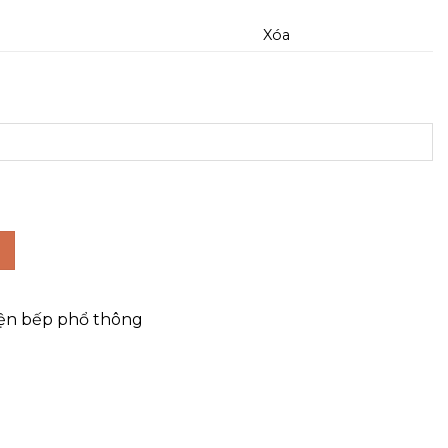
Xóa
ện bếp phổ thông