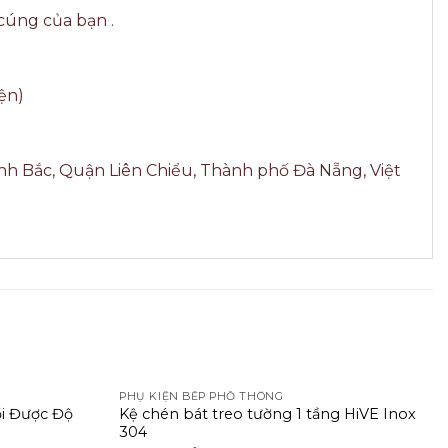
 cúng của bạn .
ện)
nh Bắc, Quận Liên Chiểu, Thành phố Đà Nẵng, Việt
PHỤ KIỆN BẾP PHỔ THÔNG
ổi Được Độ
Kệ chén bát treo tường 1 tầng HiVE Inox
304