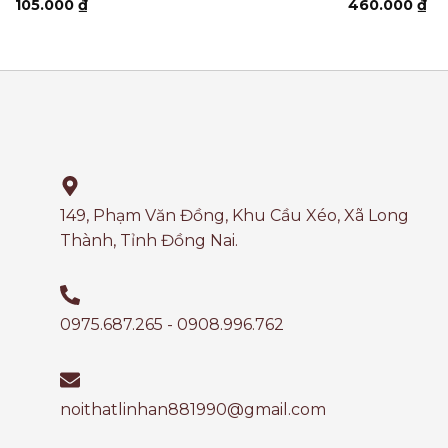
105.000
₫
460.000
₫
149, Phạm Văn Đồng, Khu Cầu Xéo, Xã Long
Thành, Tỉnh Đồng Nai.
0975.687.265 - 0908.996.762
noithatlinhan881990@gmail.com