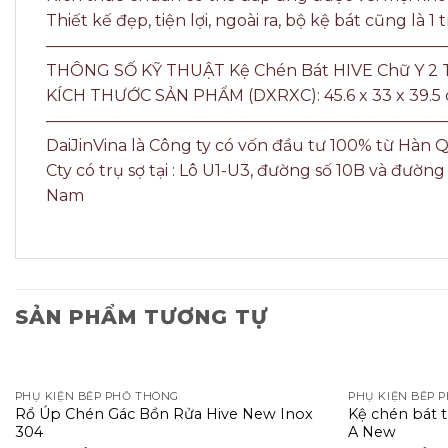
Thiết kế đẹp, tiện lợi, ngoài ra, bộ kệ bát cũng là
—————————————————————————
THÔNG SỐ KỸ THUẬT Kệ Chén Bát HIVE Chữ Y 2 
KÍCH THƯỚC SẢN PHẨM (DXRXC): 45.6 x 33 x 39.5 
—————————————————————————
DaiJinVina là Công ty có vốn đầu tư 100% từ Hàn 
Cty có trụ sợ tại : Lô U1-U3, đường số 10B và đ
Nam
SẢN PHẨM TƯƠNG TỰ
PHỤ KIỆN BẾP PHỔ THÔNG
PHỤ KIỆN BẾP 
Rổ Úp Chén Gác Bồn Rửa Hive New Inox
Kệ chén bát 
304
A New