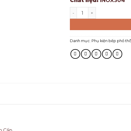
Chất liệu:
INOX304
Danh mục:
Phụ kiện bếp phổ th
o Cấp