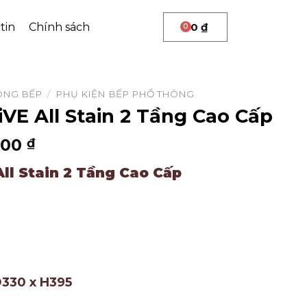
tin
Chính sách
0
₫
0
ÒNG BẾP
/
PHỤ KIỆN BẾP PHỔ THÔNG
VE All Stain 2 Tầng Cao Cấp
000
₫
ll Stain 2 Tầng Cao Cấp
330 x H395