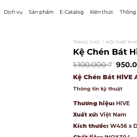
Dịch vụ
Sản phẩm
E-Catalog
Kiến thức
Thông 
TRANG CHỦ
/
NỘI THẤT PH
Kệ Chén Bát Hi
1.100.000
950.
₫
Kệ Chén Bát HiVE A
Thông tin kỹ thuật
Thương hiệu:
HiVE
Xuất xứ:
Việt Nam
Kích thước:
W456 x D