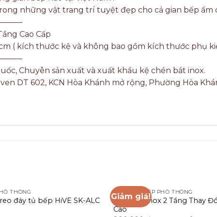
 1 trong những vật trang trí tuyệt đẹp cho cả gian bếp ấm
———
Tầng Cao Cấp
cm ( kích thước kệ và không bao gồm kích thước phụ ki
———
Quốc, Chuyên sản xuất và xuất khẩu kệ chén bát inox.
ường ven DT 602, KCN Hòa Khánh mở rộng, Phường Hòa Khá
PHỔ THÔNG
PHỤ KIỆN BẾP PHỔ THÔNG
Giảm giá!
treo đáy tủ bếp HiVE SK-ALC
Kệ Chén Inox 2 Tầng Thay Đ
Cao