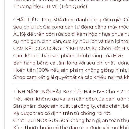
Thương hiệu : HIVE ( Hàn Quốc)
CHẤT LIỆU : Inox 304 được đánh bóng điện giả . Cô
siêu chịu lực.Gia công bán tự động bằng máy móc
ÂuKệ để trên bồn rửa có đi kèm hộp nhựa chưa n
cụ nhỏ gọn, xinh xắn, cực kỳ hữu ích và tiện lợi
CAM KẾT CỦA CÔNG TY KHI MUA Kệ Chén Bát HIV
Cam kết chỉ bán sản phẩm chính hãng của Hive
Bán hàng bằng cả tấm lòng với tiêu chí chất lượ
Hoàn tiền 100% nếu sản phẩm không giống hình, h
Shop cam kết giải quyết tất cả các khiếu nại mà 
—————————————————————————
TÍNH NĂNG NỔI BẬT Kệ Chén Bát HIVE Chữ Y 2 T
Tiết kiệm không gia và làm căn bếp của bạn luôn
Sản phẩm được sản xuất tại công ty, chắc chắn, bền
Kệ được treo cố định trên tủ chống rơi rớt .
Chất liệu INOX SUS 304 không han gỉ, an toàn th
Kích thướ chuẩn có thể đáp ứng được với mọi khôn