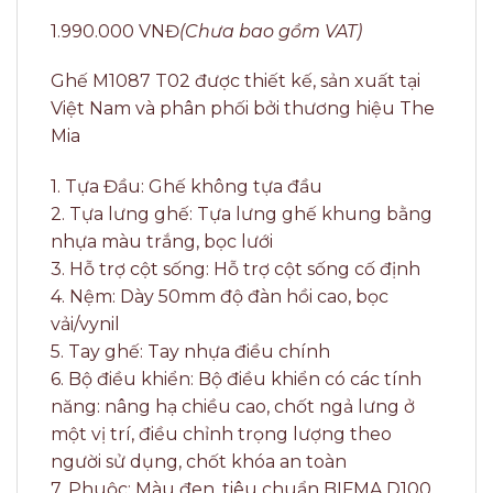
1.990.000 VNĐ
(Chưa bao gồm VAT)
Ghế M1087 T02 được thiết kế, sản xuất tại
Việt Nam và phân phối bởi thương hiệu The
Mia
1. Tựa Đầu: Ghế không tựa đầu
2. Tựa lưng ghế: Tựa lưng ghế khung bằng
nhựa màu trắng, bọc lưới
3. Hỗ trợ cột sống: Hỗ trợ cột sống cố định
4. Nệm: Dày 50mm độ đàn hồi cao, bọc
vải/vynil
5. Tay ghế: Tay nhựa điều chính
6. Bộ điều khiển: Bộ điều khiển có các tính
năng: nâng hạ chiều cao, chốt ngả lưng ở
một vị trí, điều chỉnh trọng lượng theo
người sử dụng, chốt khóa an toàn
7. Phuộc: Màu đen, tiêu chuẩn BIFMA D100