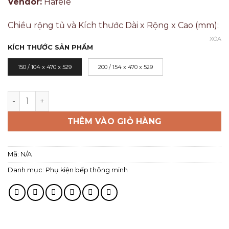
Vendor:
Hafele
Chiều rộng tủ và Kích thước Dài x Rộng x Cao (mm):
XÓA
KÍCH THƯỚC SẢN PHẨM
150 / 104 x 470 x 529
200 / 154 x 470 x 529
THÊM VÀO GIỎ HÀNG
Mã:
N/A
Danh mục:
Phụ kiện bếp thông minh