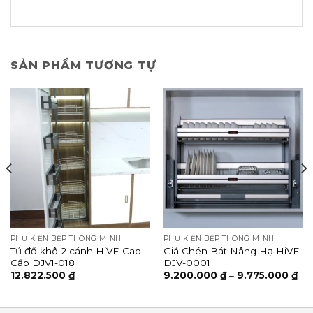
SẢN PHẨM TƯƠNG TỰ
PHỤ KIỆN BẾP THÔNG MINH
PHỤ KIỆN BẾP THÔNG MINH
Tủ đồ khô 2 cánh HiVE Cao
Giá Chén Bát Nâng Hạ HiVE
Cấp DJV1-018
DJV-0001
12.822.500
₫
9.200.000
₫
–
9.775.000
₫