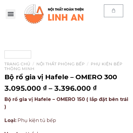
Trang chủ
Sản phẩm
E-Catalog
Kiến thức
Thông tin
Chính sách
TRANG CHỦ
/
NỘI THẤT PHÒNG BẾP
/
PHỤ KIỆN BẾP
THÔNG MINH
Bộ rổ gia vị Hafele – OMERO 300
3.095.000
–
3.396.000
₫
₫
Bộ rổ gia vị Hafele – OMERO 150 ( lắp đặt bên trái
)
Loại:
Phụ kiện tủ bếp