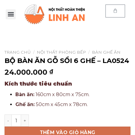
Trang chủ
Sản phẩm
E-Catalog
Kiến thức
Thông tin
Chính sách
TRANG CHỦ
/
NỘI THẤT PHÒNG BẾP
/
BÀN GHẾ ĂN
BỘ BÀN ĂN GỖ SỒI 6 GHẾ – LA0524
24.000.000
₫
Kích thước tiêu chuẩn
Bàn ăn:
160cm x 80cm x 75cm.
Ghế ăn:
50cm x 45cm x 78cm.
THÊM VÀO GIỎ HÀNG