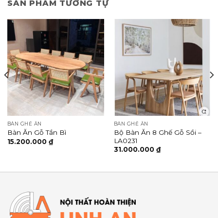
SẢN PHẨM TƯƠNG TỰ
BÀN GHẾ ĂN
BÀN GHẾ ĂN
Bộ Bàn Ăn 8 Ghế Gỗ Sồi –
Bàn Ăn Gỗ Tần Bì
LA0231
15.200.000
₫
31.000.000
₫