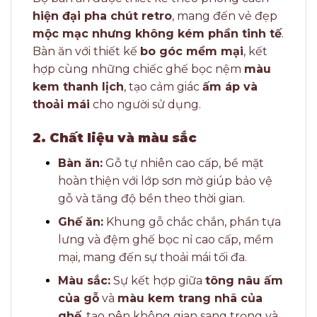
hiện đại pha chút retro
, mang đến vẻ đẹp
mộc mạc nhưng không kém phần tinh tế
.
Bàn ăn với thiết kế
bo góc mềm mại
, kết
hợp cùng những chiếc ghế bọc nệm
màu
kem thanh lịch
, tạo cảm giác
ấm áp và
thoải mái
cho người sử dụng.
2. Chất liệu và màu sắc
Bàn ăn:
Gỗ tự nhiên cao cấp, bề mặt
hoàn thiện với lớp sơn mờ giúp bảo vệ
gỗ và tăng độ bền theo thời gian.
Ghế ăn:
Khung gỗ chắc chắn, phần tựa
lưng và đệm ghế bọc nỉ cao cấp, mềm
mại, mang đến sự thoải mái tối đa.
Màu sắc:
Sự kết hợp giữa
tông nâu ấm
của gỗ
và
màu kem trang nhã của
ghế
, tạo nên không gian sang trọng và