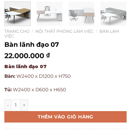
TRANG CHỦ
/
NỘI THẤT PHÒNG LÀM VIỆC
/
BÀN LÀM
VIỆC
Bàn lãnh đạo 07
22.000.000
₫
Bàn lãnh đạo 07
Bàn:
W2400 x D1200 x H750
Tủ:
W2400 x D600 x H650
THÊM VÀO GIỎ HÀNG