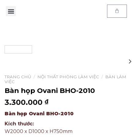
Trang chủ
Sản phẩm
E-Catalog
Kiến thức
Thông tin
Chính sách
TRANG CHỦ
/
NỘI THẤT PHÒNG LÀM VIỆC
/
BÀN LÀM
VIỆC
Bàn họp Ovani BHO-2010
3.300.000
₫
Bàn họp Ovani BHO-2010
Kích thước:
W2000 x D1000 x H750mm