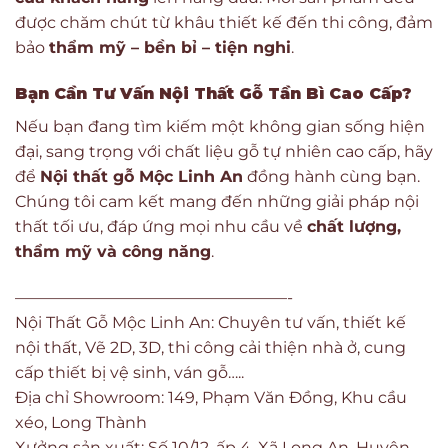
được chăm chút từ khâu thiết kế đến thi công, đảm
bảo
thẩm mỹ – bền bỉ – tiện nghi
.
Bạn Cần Tư Vấn Nội Thất Gỗ Tần Bì Cao Cấp?
Nếu bạn đang tìm kiếm một không gian sống hiện
đại, sang trọng với chất liệu gỗ tự nhiên cao cấp, hãy
để
Nội thất gỗ Mộc Linh An
đồng hành cùng bạn.
Chúng tôi cam kết mang đến những giải pháp nội
thất tối ưu, đáp ứng mọi nhu cầu về
chất lượng,
thẩm mỹ và công năng
.
—————————————————-
Nội Thất Gỗ Mộc Linh An: Chuyên tư vấn, thiết kế
nội thất, Vẽ 2D, 3D, thi công cải thiện nhà ở, cung
cấp thiết bị vệ sinh, ván gỗ…..
Địa chỉ Showroom: 149, Phạm Văn Đồng, Khu cầu
xéo, Long Thành
Xưởng sản xuất: Số 10/12, ấp 4, Xã Long An, Huyện